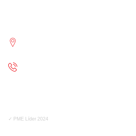
Lacticínios do Paiva
Lamego - Portugal
Linha do Consumidor: 800 200 220 (Chamada
Gratuita)
Atendimento dias úteis das 9h às 18h
apoioconsumidorportugal@pt.lactalis.com
✓
PME Líder 2024