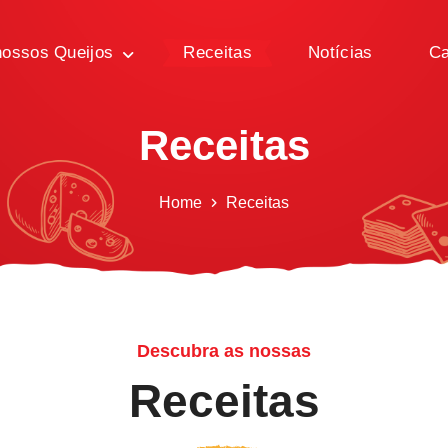
ossos Queijos
Receitas
Notícias
Ca
Receitas
Home
Receitas
Descubra as nossas
Receitas