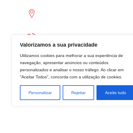
Lacticínios do Paiva
Lamego - Portugal
Valorizamos a sua privacidade
Linha do Consumidor: 800 200 220 (Chamada
Utilizamos cookies para melhorar a sua experiência de
Gratuita)
navegação, apresentar anúncios ou conteúdos
Atendimento dias úteis das 9h às 18h
personalizados e analisar o nosso tráfego. Ao clicar em
apoioconsumidorportugal@pt.lactalis.com
"Aceitar Todos", concorda com a utilização de cookies.
✓
PME Líder 2024
Personalizar
Rejeitar
Aceite tudo