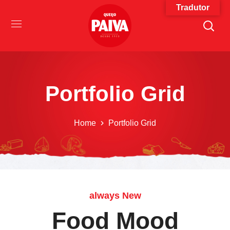
Tradutor
Portfolio Grid
Home
Portfolio Grid
always New
Food Mood