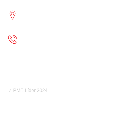
Lacticínios do Paiva
Lamego - Portugal
Linha do Consumidor: 800 200 220 (Chamada
Gratuita)
Atendimento dias úteis das 9h às 18h
apoioconsumidorportugal@pt.lactalis.com
✓
PME Líder 2024
Outras Páginas
Política da Empresa