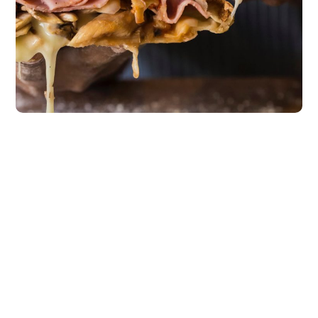
Master Class
pizza
New Incredible Burger
burgers
Family Recipes
pizza
More Freshness & Taste
beer
Nice Atmosphere
pizza
Quick Cooking
burgers