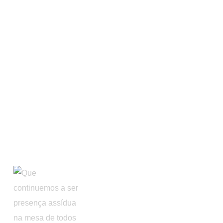
Certificação
Livro de Reclamações
Resolução de Litígios
Política Ambiental
Apoios Comunitários
Instagram